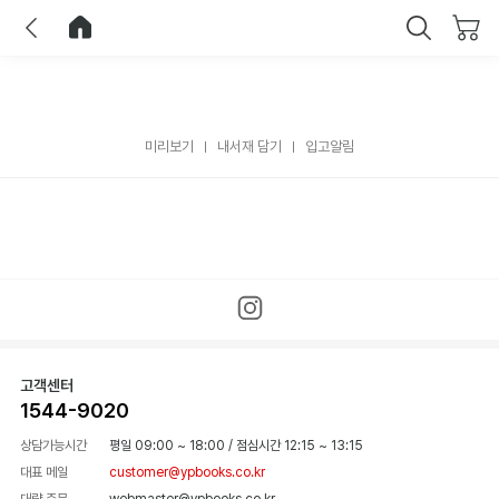
이전
홈으로 이동
닫기
미리보기
내서재 담기
입고알림
고객센터
1544-9020
상담가능시간
평일 09:00 ~ 18:00
/
점심시간 12:15 ~ 13:15
대표 메일
customer@ypbooks.co.kr
대량 주문
webmaster@ypbooks.co.kr