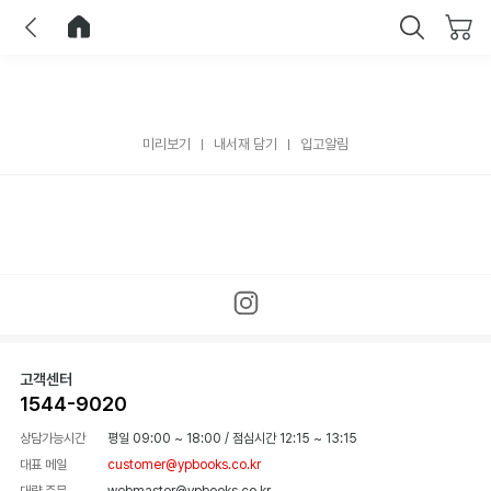
이전
홈으로 이동
닫기
미리보기
내서재 담기
입고알림
고객센터
1544-9020
상담가능시간
평일 09:00 ~ 18:00
/
점심시간 12:15 ~ 13:15
대표 메일
customer@ypbooks.co.kr
대량 주문
webmaster@ypbooks.co.kr