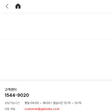
이전
홈으로 이동
고객센터
1544-9020
상담가능시간
평일 09:00 ~ 18:00
/
점심시간 12:15 ~ 13:15
대표 메일
customer@ypbooks.co.kr