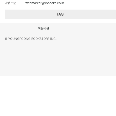
대량 주문
webmaster@ypbooks.co.kr
FAQ
이용약관
© YOUNGPOONG BOOKSTORE INC.