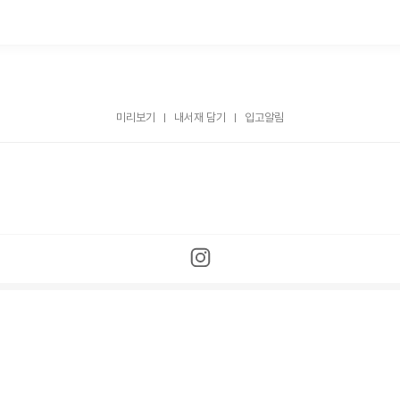
미리보기
내서재 담기
입고알림