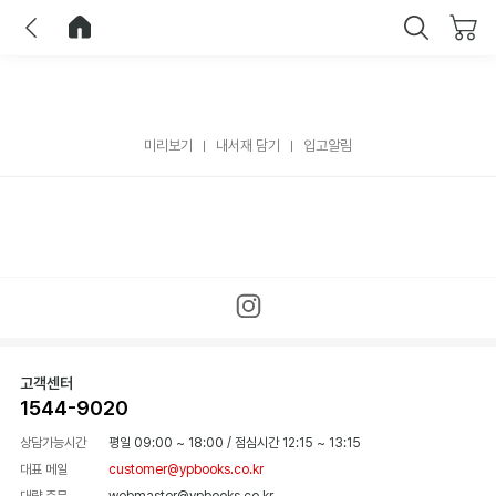
이전
홈으로 이동
닫기
미리보기
내서재 담기
입고알림
고객센터
1544-9020
상담가능시간
평일 09:00 ~ 18:00
/
점심시간 12:15 ~ 13:15
대표 메일
customer@ypbooks.co.kr
대량 주문
webmaster@ypbooks.co.kr