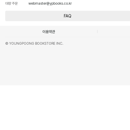
대량 주문
webmaster@ypbooks.co.kr
FAQ
이용약관
© YOUNGPOONG BOOKSTORE INC.