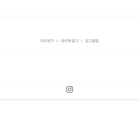
미리보기
내서재 담기
입고알림