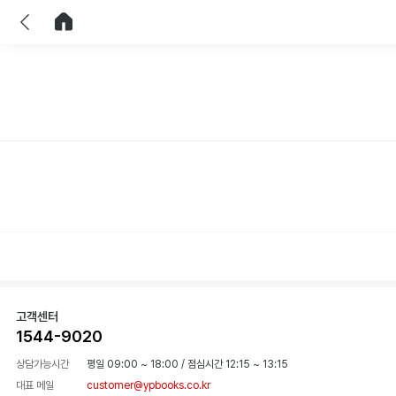
이전
홈으로 이동
고객센터
1544-9020
상담가능시간
평일 09:00 ~ 18:00
/
점심시간 12:15 ~ 13:15
대표 메일
customer@ypbooks.co.kr