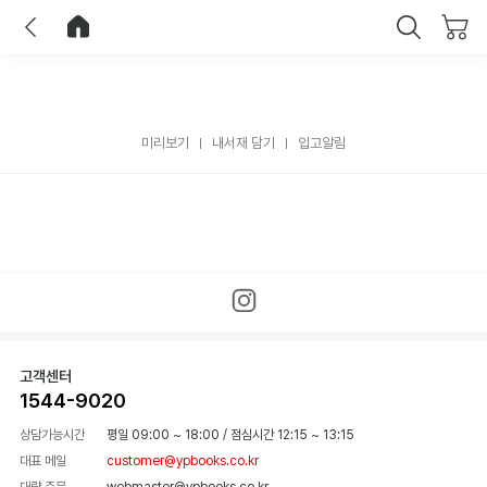
이전
홈으로 이동
닫기
미리보기
내서재 담기
입고알림
고객센터
1544-9020
상담가능시간
평일 09:00 ~ 18:00
/
점심시간 12:15 ~ 13:15
대표 메일
customer@ypbooks.co.kr
대량 주문
webmaster@ypbooks.co.kr