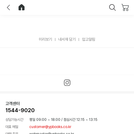
이전
홈으로 이동
닫기
미리보기
내서재 담기
입고알림
고객센터
1544-9020
상담가능시간
평일 09:00 ~ 18:00
/
점심시간 12:15 ~ 13:15
대표 메일
customer@ypbooks.co.kr
대량 주문
webmaster@ypbooks.co.kr