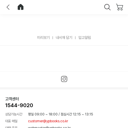
이전
홈으로 이동
닫기
미리보기
내서재 담기
입고알림
고객센터
1544-9020
상담가능시간
평일 09:00 ~ 18:00
/
점심시간 12:15 ~ 13:15
대표 메일
customer@ypbooks.co.kr
대량 주문
webmaster@ypbooks.co.kr