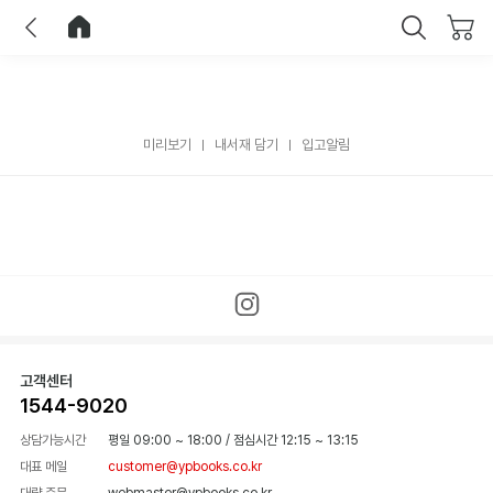
이전
홈으로 이동
닫기
미리보기
내서재 담기
입고알림
고객센터
1544-9020
상담가능시간
평일 09:00 ~ 18:00
/
점심시간 12:15 ~ 13:15
대표 메일
customer@ypbooks.co.kr
대량 주문
webmaster@ypbooks.co.kr