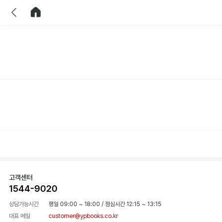
이전
홈으로 이동
고객센터
1544-9020
상담가능시간
평일 09:00 ~ 18:00
/
점심시간 12:15 ~ 13:15
대표 메일
customer@ypbooks.co.kr