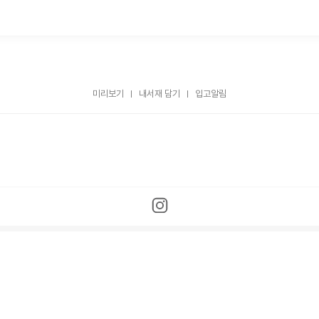
미리보기
내서재 담기
입고알림