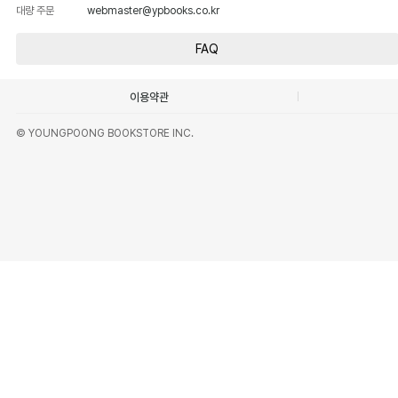
대량 주문
webmaster@ypbooks.co.kr
FAQ
이용약관
© YOUNGPOONG BOOKSTORE INC.