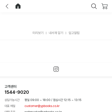
이전
홈으로 이동
닫기
미리보기
내서재 담기
입고알림
고객센터
1544-9020
상담가능시간
평일 09:00 ~ 18:00
/
점심시간 12:15 ~ 13:15
대표 메일
customer@ypbooks.co.kr
대량 주문
webmaster@ypbooks.co.kr