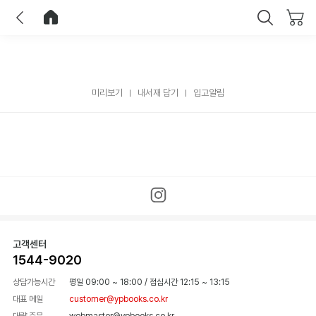
이전
홈으로 이동
닫기
미리보기
내서재 담기
입고알림
고객센터
1544-9020
상담가능시간
평일 09:00 ~ 18:00
/
점심시간 12:15 ~ 13:15
대표 메일
customer@ypbooks.co.kr
대량 주문
webmaster@ypbooks.co.kr