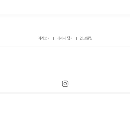
미리보기
내서재 담기
입고알림