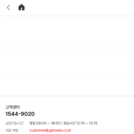
이전
홈으로 이동
고객센터
1544-9020
상담가능시간
평일 09:00 ~ 18:00
/
점심시간 12:15 ~ 13:15
대표 메일
customer@ypbooks.co.kr