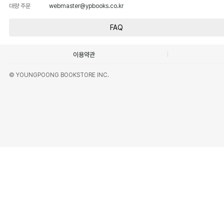
대량 주문
webmaster@ypbooks.co.kr
FAQ
이용약관
© YOUNGPOONG BOOKSTORE INC.