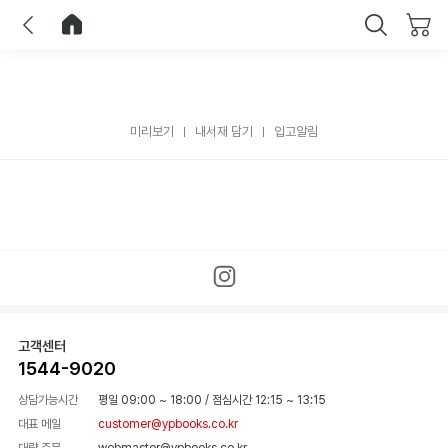
이전
홈으로 이동
닫기
미리보기
내서재 담기
입고알림
고객센터
1544-9020
상담가능시간
평일 09:00 ~ 18:00
/
점심시간 12:15 ~ 13:15
대표 메일
customer@ypbooks.co.kr
대량 주문
webmaster@ypbooks.co.kr