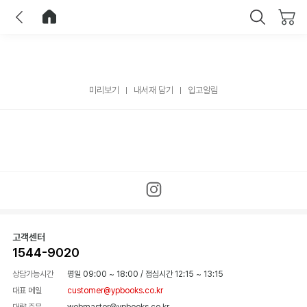
이전
홈으로 이동
닫기
미리보기
내서재 담기
입고알림
고객센터
1544-9020
상담가능시간
평일 09:00 ~ 18:00
/
점심시간 12:15 ~ 13:15
대표 메일
customer@ypbooks.co.kr
대량 주문
webmaster@ypbooks.co.kr