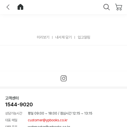
이전
홈으로 이동
닫기
미리보기
내서재 담기
입고알림
고객센터
1544-9020
상담가능시간
평일 09:00 ~ 18:00
/
점심시간 12:15 ~ 13:15
대표 메일
customer@ypbooks.co.kr
대량 주문
webmaster@ypbooks.co.kr