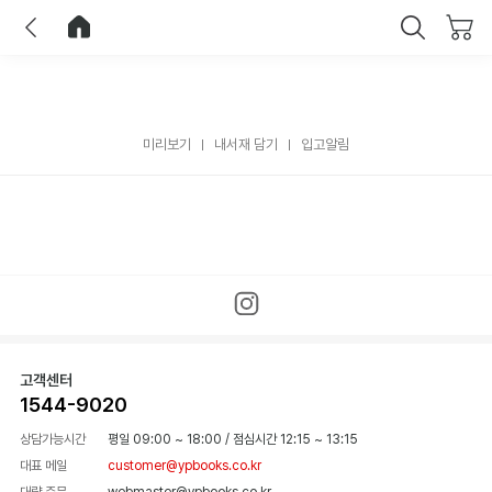
이전
홈으로 이동
닫기
미리보기
내서재 담기
입고알림
고객센터
1544-9020
상담가능시간
평일 09:00 ~ 18:00
/
점심시간 12:15 ~ 13:15
대표 메일
customer@ypbooks.co.kr
대량 주문
webmaster@ypbooks.co.kr