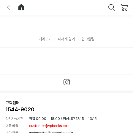
이전
홈으로 이동
닫기
미리보기
내서재 담기
입고알림
고객센터
1544-9020
상담가능시간
평일 09:00 ~ 18:00
/
점심시간 12:15 ~ 13:15
대표 메일
customer@ypbooks.co.kr
대량 주문
webmaster@ypbooks.co.kr