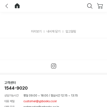
이전
홈으로 이동
닫기
미리보기
내서재 담기
입고알림
고객센터
1544-9020
상담가능시간
평일 09:00 ~ 18:00
/
점심시간 12:15 ~ 13:15
대표 메일
customer@ypbooks.co.kr
대량 주문
webmaster@ypbooks.co.kr