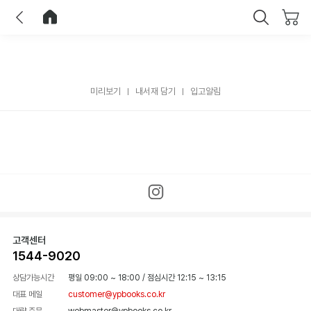
이전
홈으로 이동
닫기
미리보기
내서재 담기
입고알림
고객센터
1544-9020
상담가능시간
평일 09:00 ~ 18:00
/
점심시간 12:15 ~ 13:15
대표 메일
customer@ypbooks.co.kr
대량 주문
webmaster@ypbooks.co.kr