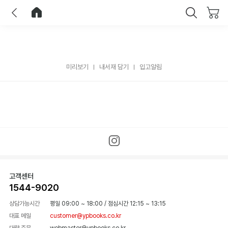
이전
홈으로 이동
닫기
미리보기
내서재 담기
입고알림
고객센터
1544-9020
상담가능시간
평일 09:00 ~ 18:00
/
점심시간 12:15 ~ 13:15
대표 메일
customer@ypbooks.co.kr
대량 주문
webmaster@ypbooks.co.kr