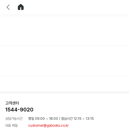
이전
홈으로 이동
고객센터
1544-9020
상담가능시간
평일 09:00 ~ 18:00
/
점심시간 12:15 ~ 13:15
대표 메일
customer@ypbooks.co.kr