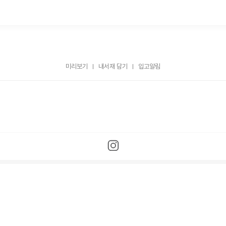
미리보기
내서재 담기
입고알림