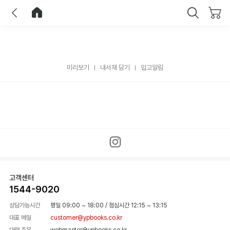
이전
홈으로 이동
닫기
미리보기
내서재 담기
입고알림
고객센터
1544-9020
상담가능시간
평일 09:00 ~ 18:00
/
점심시간 12:15 ~ 13:15
대표 메일
customer@ypbooks.co.kr
대량 주문
webmaster@ypbooks.co.kr