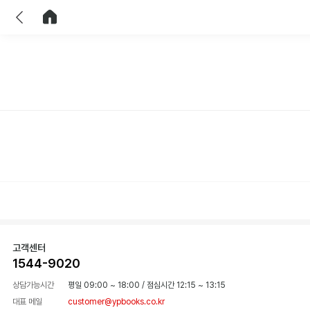
이전
홈으로 이동
고객센터
1544-9020
상담가능시간
평일 09:00 ~ 18:00
/
점심시간 12:15 ~ 13:15
대표 메일
customer@ypbooks.co.kr