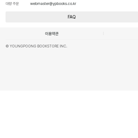
대량 주문
webmaster@ypbooks.co.kr
FAQ
이용약관
© YOUNGPOONG BOOKSTORE INC.