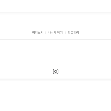
미리보기
내서재 담기
입고알림