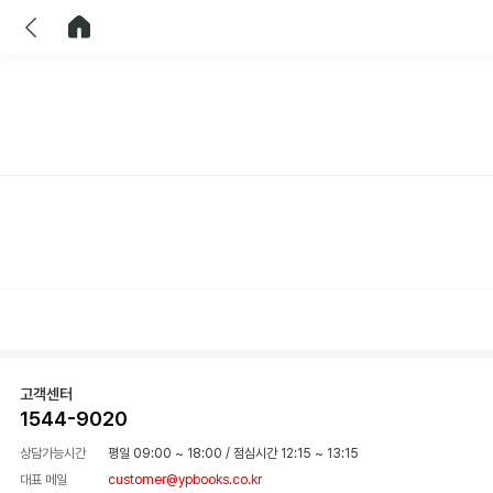
이전
홈으로 이동
고객센터
1544-9020
상담가능시간
평일 09:00 ~ 18:00
/
점심시간 12:15 ~ 13:15
대표 메일
customer@ypbooks.co.kr