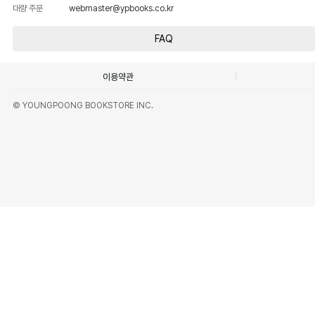
대량 주문
webmaster@ypbooks.co.kr
FAQ
이용약관
© YOUNGPOONG BOOKSTORE INC.