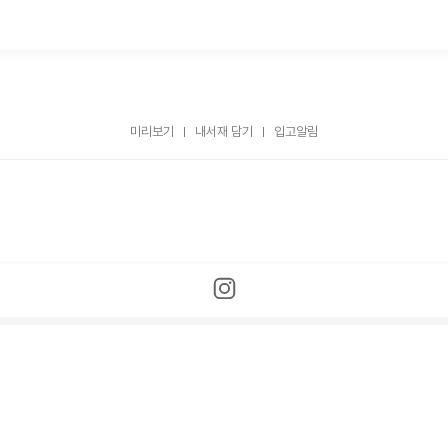
미리보기
내서재 담기
입고알림