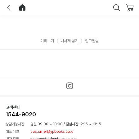
이전
홈으로 이동
닫기
미리보기
내서재 담기
입고알림
고객센터
1544-9020
상담가능시간
평일 09:00 ~ 18:00
/
점심시간 12:15 ~ 13:15
대표 메일
customer@ypbooks.co.kr
대량 주문
webmaster@ypbooks.co.kr