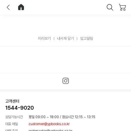
이전
홈으로 이동
닫기
미리보기
내서재 담기
입고알림
고객센터
1544-9020
상담가능시간
평일 09:00 ~ 18:00
/
점심시간 12:15 ~ 13:15
대표 메일
customer@ypbooks.co.kr
대량 주문
webmaster@ypbooks.co.kr