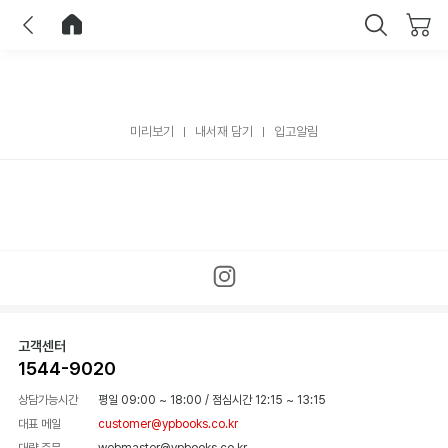
이전
홈으로 이동
닫기
미리보기
내서재 담기
입고알림
고객센터
1544-9020
상담가능시간
평일 09:00 ~ 18:00
/
점심시간 12:15 ~ 13:15
대표 메일
customer@ypbooks.co.kr
대량 주문
webmaster@ypbooks.co.kr