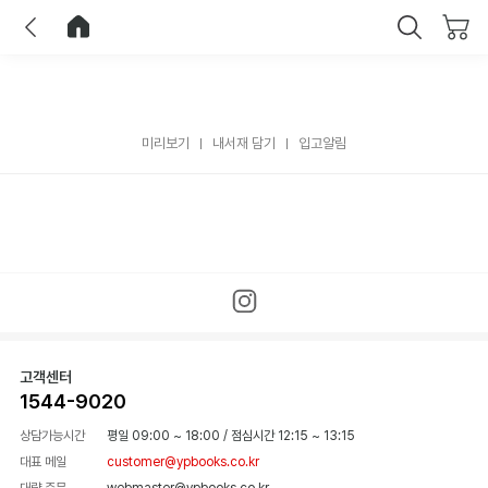
이전
홈으로 이동
닫기
미리보기
내서재 담기
입고알림
고객센터
1544-9020
상담가능시간
평일 09:00 ~ 18:00
/
점심시간 12:15 ~ 13:15
대표 메일
customer@ypbooks.co.kr
대량 주문
webmaster@ypbooks.co.kr