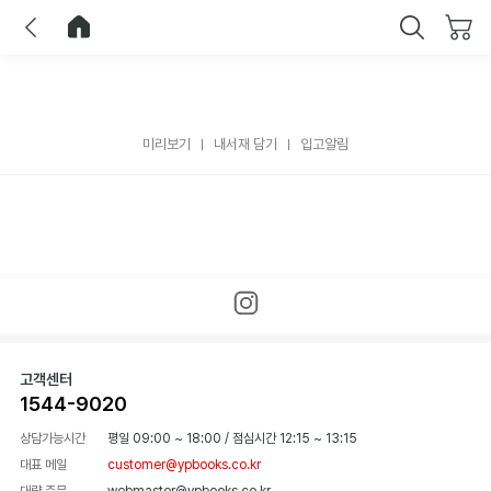
이전
홈으로 이동
닫기
미리보기
내서재 담기
입고알림
고객센터
1544-9020
상담가능시간
평일 09:00 ~ 18:00
/
점심시간 12:15 ~ 13:15
대표 메일
customer@ypbooks.co.kr
대량 주문
webmaster@ypbooks.co.kr