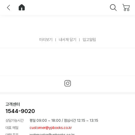
이전
홈으로 이동
닫기
미리보기
내서재 담기
입고알림
고객센터
1544-9020
상담가능시간
평일 09:00 ~ 18:00
/
점심시간 12:15 ~ 13:15
대표 메일
customer@ypbooks.co.kr
대량 주문
webmaster@ypbooks.co.kr