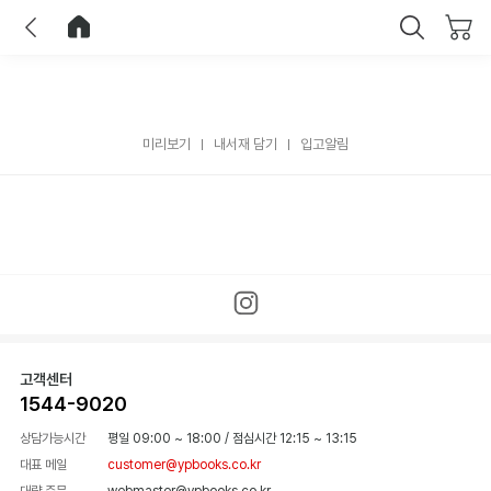
이전
홈으로 이동
닫기
미리보기
내서재 담기
입고알림
고객센터
1544-9020
상담가능시간
평일 09:00 ~ 18:00
/
점심시간 12:15 ~ 13:15
대표 메일
customer@ypbooks.co.kr
대량 주문
webmaster@ypbooks.co.kr