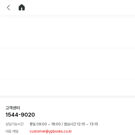
이전
홈으로 이동
고객센터
1544-9020
상담가능시간
평일 09:00 ~ 18:00
/
점심시간 12:15 ~ 13:15
대표 메일
customer@ypbooks.co.kr