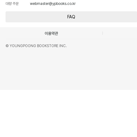
대량 주문
webmaster@ypbooks.co.kr
FAQ
이용약관
© YOUNGPOONG BOOKSTORE INC.