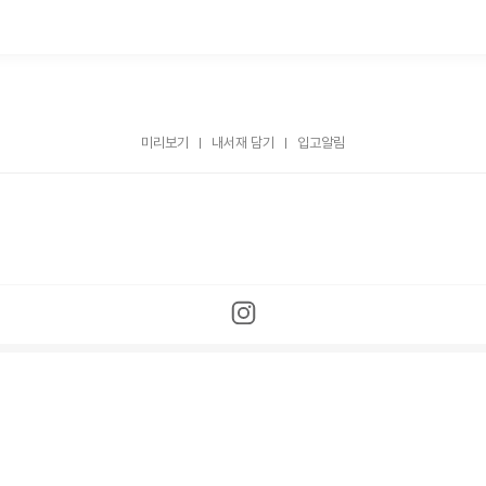
미리보기
내서재 담기
입고알림