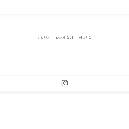
미리보기
내서재 담기
입고알림