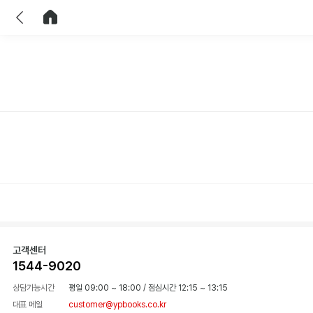
이전
홈으로 이동
고객센터
1544-9020
상담가능시간
평일 09:00 ~ 18:00
/
점심시간 12:15 ~ 13:15
대표 메일
customer@ypbooks.co.kr