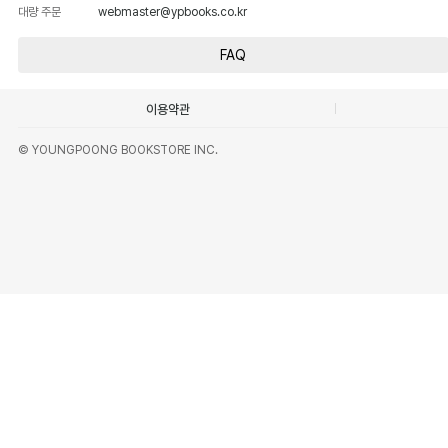
대량 주문
webmaster@ypbooks.co.kr
FAQ
이용약관
© YOUNGPOONG BOOKSTORE INC.