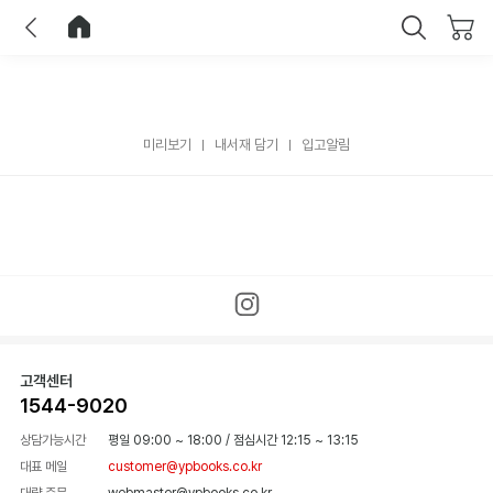
이전
홈으로 이동
닫기
미리보기
내서재 담기
입고알림
고객센터
1544-9020
상담가능시간
평일 09:00 ~ 18:00
/
점심시간 12:15 ~ 13:15
대표 메일
customer@ypbooks.co.kr
대량 주문
webmaster@ypbooks.co.kr