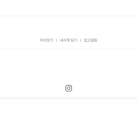
미리보기
내서재 담기
입고알림