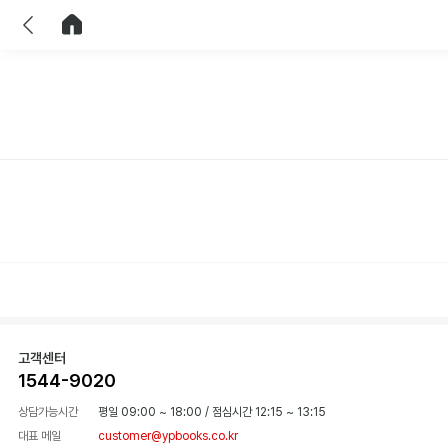
이전
홈으로 이동
고객센터
1544-9020
상담가능시간
평일 09:00 ~ 18:00
/
점심시간 12:15 ~ 13:15
대표 메일
customer@ypbooks.co.kr