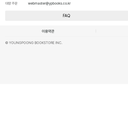
대량 주문
webmaster@ypbooks.co.kr
FAQ
이용약관
© YOUNGPOONG BOOKSTORE INC.