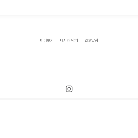
미리보기
내서재 담기
입고알림