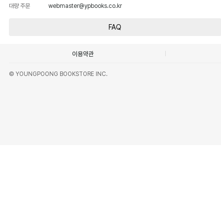
대량 주문
webmaster@ypbooks.co.kr
FAQ
이용약관
© YOUNGPOONG BOOKSTORE INC.