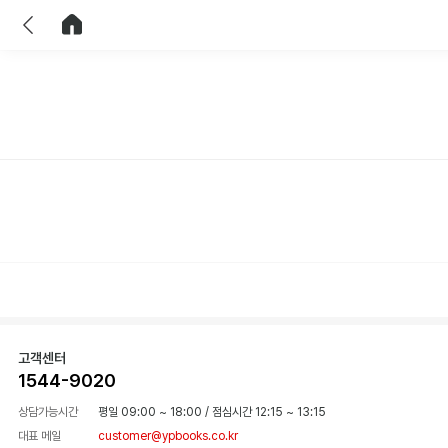
이전
홈으로 이동
고객센터
1544-9020
상담가능시간
평일 09:00 ~ 18:00
/
점심시간 12:15 ~ 13:15
대표 메일
customer@ypbooks.co.kr