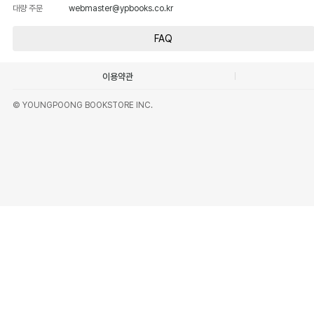
대량 주문
webmaster@ypbooks.co.kr
FAQ
이용약관
© YOUNGPOONG BOOKSTORE INC.