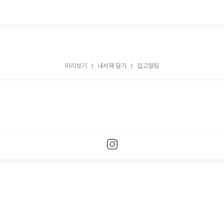
미리보기
내서재 담기
입고알림