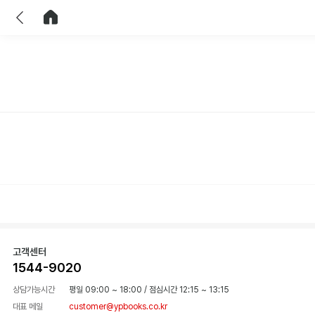
이전
홈으로 이동
고객센터
1544-9020
상담가능시간
평일 09:00 ~ 18:00
/
점심시간 12:15 ~ 13:15
대표 메일
customer@ypbooks.co.kr