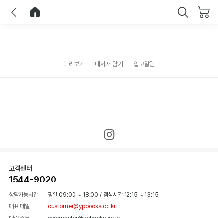
이전
홈으로 이동
닫기
미리보기
내서재 담기
입고알림
고객센터
1544-9020
상담가능시간
평일 09:00 ~ 18:00
/
점심시간 12:15 ~ 13:15
대표 메일
customer@ypbooks.co.kr
대량 주문
webmaster@ypbooks.co.kr