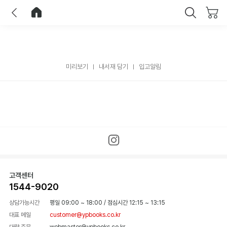
이전
홈으로 이동
닫기
미리보기
내서재 담기
입고알림
고객센터
1544-9020
상담가능시간
평일 09:00 ~ 18:00
/
점심시간 12:15 ~ 13:15
대표 메일
customer@ypbooks.co.kr
대량 주문
webmaster@ypbooks.co.kr