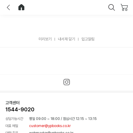
이전
홈으로 이동
닫기
미리보기
내서재 담기
입고알림
고객센터
1544-9020
상담가능시간
평일 09:00 ~ 18:00
/
점심시간 12:15 ~ 13:15
대표 메일
customer@ypbooks.co.kr
대량 주문
webmaster@ypbooks.co.kr