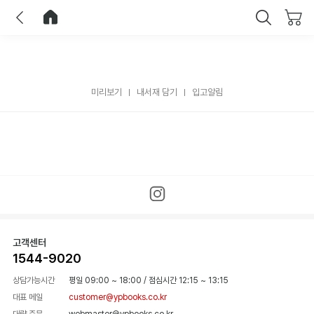
이전
홈으로 이동
닫기
미리보기
내서재 담기
입고알림
고객센터
1544-9020
상담가능시간
평일 09:00 ~ 18:00
/
점심시간 12:15 ~ 13:15
대표 메일
customer@ypbooks.co.kr
대량 주문
webmaster@ypbooks.co.kr