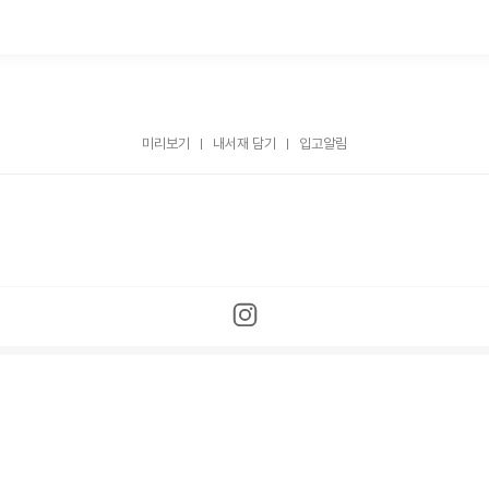
미리보기
내서재 담기
입고알림