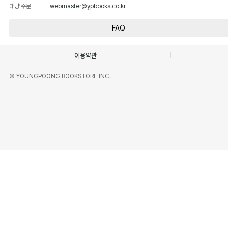
대량 주문
webmaster@ypbooks.co.kr
FAQ
이용약관
© YOUNGPOONG BOOKSTORE INC.