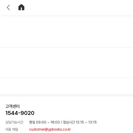
이전
홈으로 이동
고객센터
1544-9020
상담가능시간
평일 09:00 ~ 18:00
/
점심시간 12:15 ~ 13:15
대표 메일
customer@ypbooks.co.kr