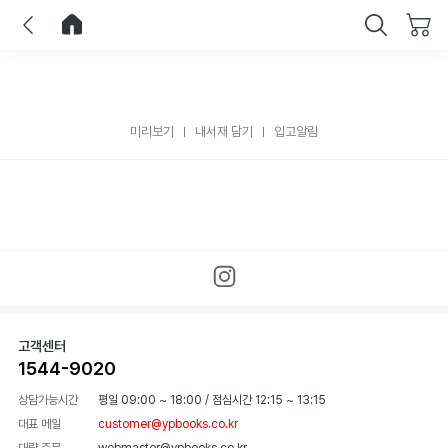
이전
홈으로 이동
닫기
미리보기
내서재 담기
입고알림
고객센터
1544-9020
상담가능시간
평일 09:00 ~ 18:00
/
점심시간 12:15 ~ 13:15
대표 메일
customer@ypbooks.co.kr
대량 주문
webmaster@ypbooks.co.kr