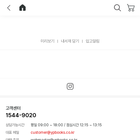
이전
홈으로 이동
닫기
미리보기
내서재 담기
입고알림
고객센터
1544-9020
상담가능시간
평일 09:00 ~ 18:00
/
점심시간 12:15 ~ 13:15
대표 메일
customer@ypbooks.co.kr
대량 주문
webmaster@ypbooks.co.kr