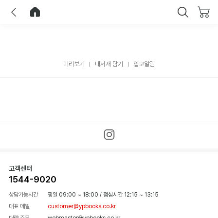
이전
홈으로 이동
닫기
미리보기
내서재 담기
입고알림
고객센터
1544-9020
상담가능시간
평일 09:00 ~ 18:00
/
점심시간 12:15 ~ 13:15
대표 메일
customer@ypbooks.co.kr
대량 주문
webmaster@ypbooks.co.kr