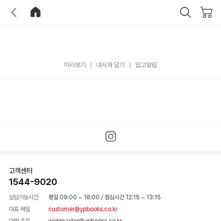
이전
홈으로 이동
닫기
미리보기
내서재 담기
입고알림
고객센터
1544-9020
상담가능시간
평일 09:00 ~ 18:00
/
점심시간 12:15 ~ 13:15
대표 메일
customer@ypbooks.co.kr
대량 주문
webmaster@ypbooks.co.kr