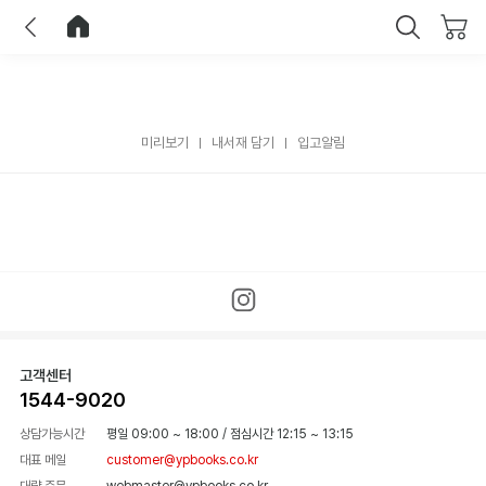
이전
홈으로 이동
닫기
미리보기
내서재 담기
입고알림
고객센터
1544-9020
상담가능시간
평일 09:00 ~ 18:00
/
점심시간 12:15 ~ 13:15
대표 메일
customer@ypbooks.co.kr
대량 주문
webmaster@ypbooks.co.kr