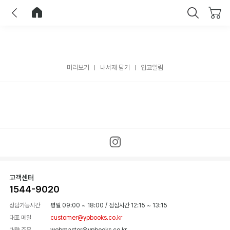
이전
홈으로 이동
닫기
미리보기
내서재 담기
입고알림
고객센터
1544-9020
상담가능시간
평일 09:00 ~ 18:00
/
점심시간 12:15 ~ 13:15
대표 메일
customer@ypbooks.co.kr
대량 주문
webmaster@ypbooks.co.kr