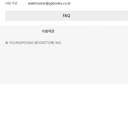
대량 주문
webmaster@ypbooks.co.kr
FAQ
이용약관
© YOUNGPOONG BOOKSTORE INC.