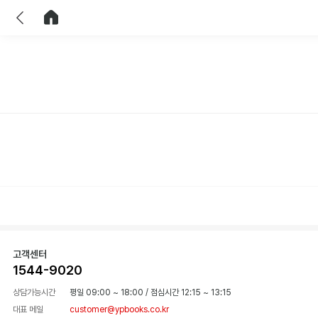
이전
홈으로 이동
고객센터
1544-9020
상담가능시간
평일 09:00 ~ 18:00
/
점심시간 12:15 ~ 13:15
대표 메일
customer@ypbooks.co.kr