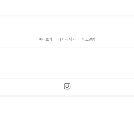
미리보기
내서재 담기
입고알림